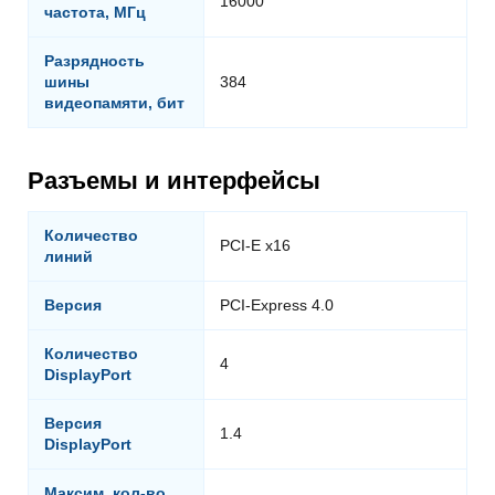
16000
частота, МГц
Разрядность
шины
384
видеопамяти, бит
Разъемы и интерфейсы
Количество
PCI-E x16
линий
Версия
PCI-Express 4.0
Количество
4
DisplayPort
Версия
1.4
DisplayPort
Максим. кол-во