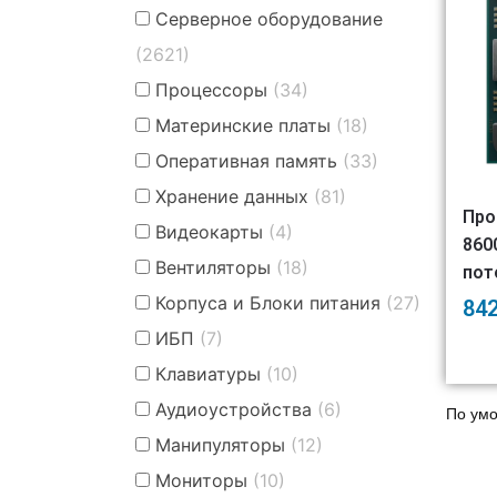
Серверное оборудование
(2621)
Процессоры
(34)
Материнские платы
(18)
Оперативная память
(33)
Хранение данных
(81)
Про
Видеокарты
(4)
860
Вентиляторы
(18)
пот
Корпуса и Блоки питания
(27)
84
ИБП
(7)
Клавиатуры
(10)
Аудиоустройства
(6)
Манипуляторы
(12)
Мониторы
(10)