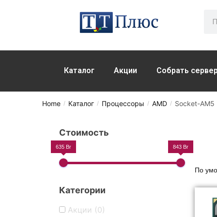
Каталог
Акции
Собрать серве
Home
Каталог
Процессоры
AMD
Socket-AM5
/
/
/
/
Стоимость
635 Br
843 Br
Категории
Акции
(0)